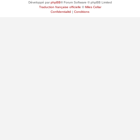
Développé par
phpBB
® Forum Software © phpBB Limited
Traduction française officielle
©
Miles Cellar
Confidentialité
|
Conditions