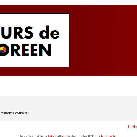
gréments causés !
No
Nosebleed style by
Mike Lothar
| Ported to phpBB3.3 by
Ian Bradley