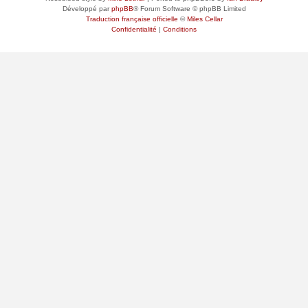
Développé par
phpBB
® Forum Software © phpBB Limited
Traduction française officielle
©
Miles Cellar
Confidentialité
|
Conditions