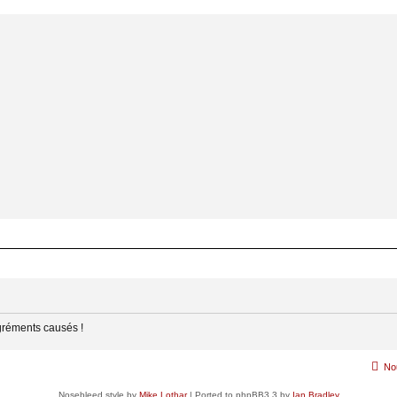
gréments causés !
No
Nosebleed style by
Mike Lothar
| Ported to phpBB3.3 by
Ian Bradley