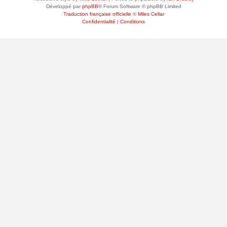
Développé par
phpBB
® Forum Software © phpBB Limited
Traduction française officielle
©
Miles Cellar
Confidentialité
|
Conditions