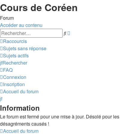
Cours de Coréen
Forum
Accéder au contenu
Recherche
Rechercher
avancée
Raccourcis
Sujets sans réponse
Sujets actifs
Rechercher
FAQ
Connexion
Inscription
Accueil du forum
Rechercher
Information
Le forum est fermé pour une mise à jour. Désolé pour les
désagréments causés !
Accueil du forum