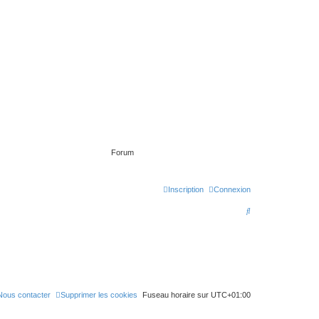
Forum
Inscription
Connexion
R
e
c
h
e
Nous contacter
Supprimer les cookies
Fuseau horaire sur
UTC+01:00
r
c