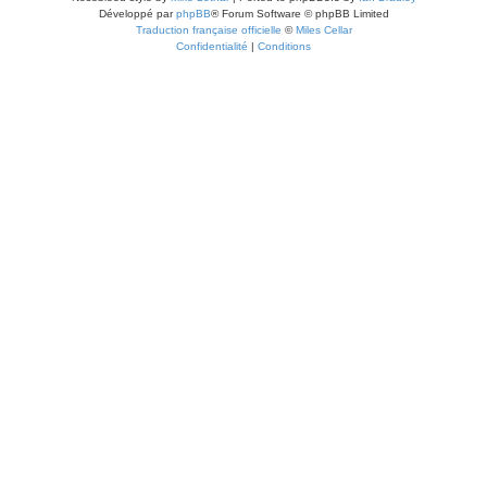
Développé par
phpBB
® Forum Software © phpBB Limited
Traduction française officielle
©
Miles Cellar
Confidentialité
|
Conditions