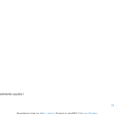
gréments causés !
Nosebleed style by
Mike Lothar
| Ported to phpBB3.3 by
Ian Bradley