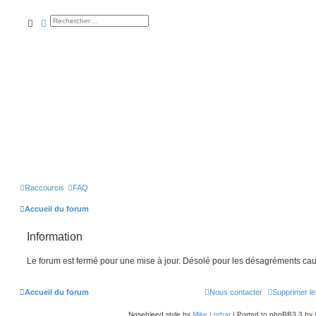
rechercher
recherche
avancée
Raccourcis
FAQ
Accueil du forum
Information
Le forum est fermé pour une mise à jour. Désolé pour les désagréments cau
Accueil du forum
Nous contacter
Supprimer le
Nosebleed style by
Mike Lothar
| Ported to phpBB3.3 by