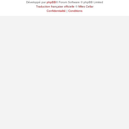
Développé par
phpBB
® Forum Software © phpBB Limited
Traduction française officielle
©
Miles Cellar
Confidentialité
|
Conditions