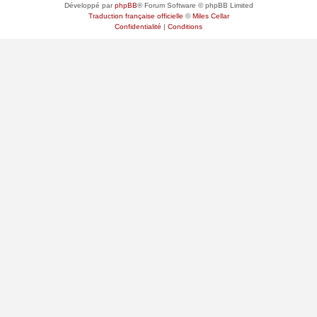
Développé par
phpBB
® Forum Software © phpBB Limited
Traduction française officielle
©
Miles Cellar
Confidentialité
|
Conditions