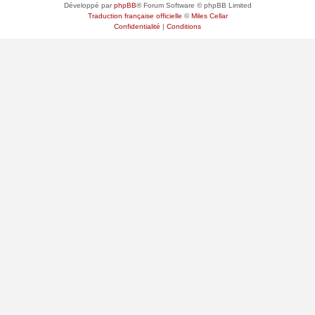
Développé par
phpBB
® Forum Software © phpBB Limited
Traduction française officielle
©
Miles Cellar
Confidentialité
|
Conditions