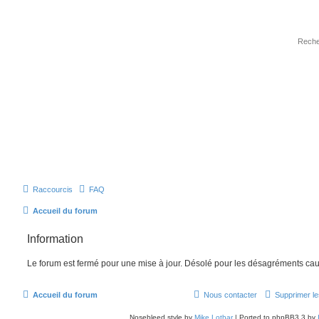
Raccourcis
FAQ
Accueil du forum
Information
Le forum est fermé pour une mise à jour. Désolé pour les désagréments cau
Accueil du forum
Nous contacter
Supprimer le
Nosebleed style by
Mike Lothar
| Ported to phpBB3.3 by