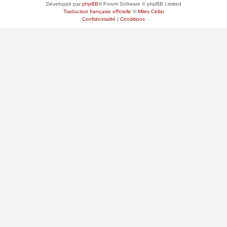
Développé par
phpBB
® Forum Software © phpBB Limited
Traduction française officielle
©
Miles Cellar
Confidentialité
|
Conditions