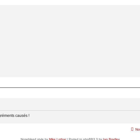
gréments causés !
No
Nosebleed style by
Mike Lothar
| Ported to phpBB3.3 by
Ian Bradley