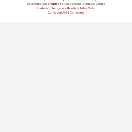
Développé par
phpBB
® Forum Software © phpBB Limited
Traduction française officielle
©
Miles Cellar
Confidentialité
|
Conditions