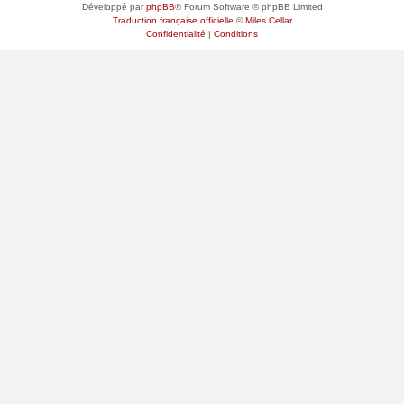
Développé par
phpBB
® Forum Software © phpBB Limited
Traduction française officielle
©
Miles Cellar
Confidentialité
|
Conditions