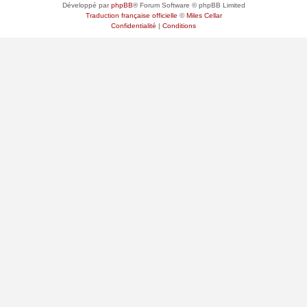
Développé par
phpBB
® Forum Software © phpBB Limited
Traduction française officielle
©
Miles Cellar
Confidentialité
|
Conditions