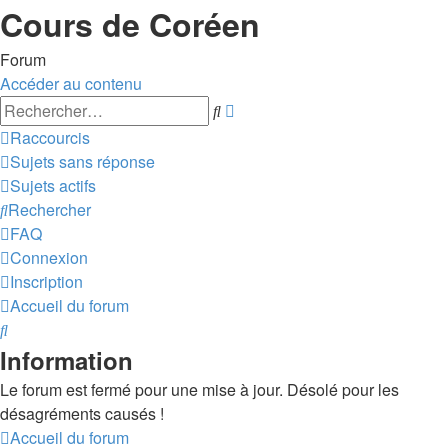
Cours de Coréen
Forum
Accéder au contenu
Recherche
Rechercher
avancée
Raccourcis
Sujets sans réponse
Sujets actifs
Rechercher
FAQ
Connexion
Inscription
Accueil du forum
Rechercher
Information
Le forum est fermé pour une mise à jour. Désolé pour les
désagréments causés !
Accueil du forum