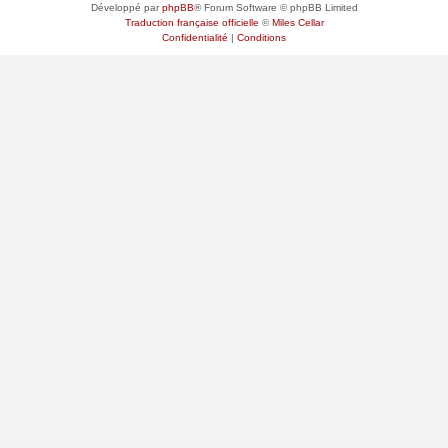
Développé par
phpBB
® Forum Software © phpBB Limited
Traduction française officielle
©
Miles Cellar
Confidentialité
|
Conditions