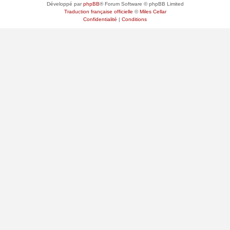
Développé par
phpBB
® Forum Software © phpBB Limited
Traduction française officielle
©
Miles Cellar
Confidentialité
|
Conditions