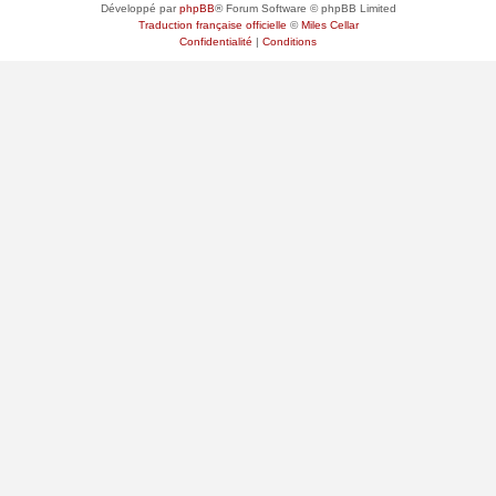
Développé par
phpBB
® Forum Software © phpBB Limited
Traduction française officielle
©
Miles Cellar
Confidentialité
|
Conditions