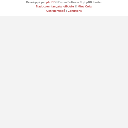
Développé par
phpBB
® Forum Software © phpBB Limited
Traduction française officielle
©
Miles Cellar
Confidentialité
|
Conditions