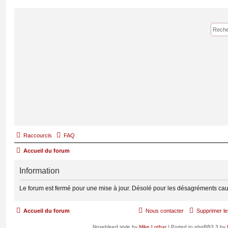
Raccourcis
FAQ
Accueil du forum
Information
Le forum est fermé pour une mise à jour. Désolé pour les désagréments cau
Accueil du forum
Nous contacter
Supprimer le
Nosebleed style by
Mike Lothar
| Ported to phpBB3.3 by