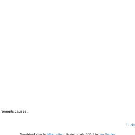
gréments causés !
No
Nosebleed style by
Mike Lothar
| Ported to phpBB3.3 by
Ian Bradley