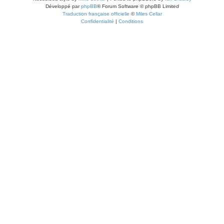
Développé par
phpBB
® Forum Software © phpBB Limited
Traduction française officielle
©
Miles Cellar
Confidentialité
|
Conditions