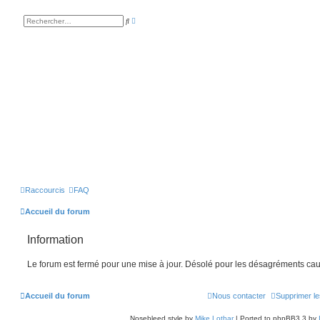
R
R
e
e
c
c
h
h
e
e
r
r
c
c
h
h
e
e
a
r
v
a
n
c
é
e
Raccourcis
FAQ
Accueil du forum
Information
Le forum est fermé pour une mise à jour. Désolé pour les désagréments cau
Accueil du forum
Nous contacter
Supprimer le
Nosebleed style by
Mike Lothar
| Ported to phpBB3.3 by