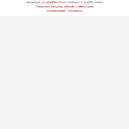
Développé par
phpBB
® Forum Software © phpBB Limited
Traduction française officielle
©
Miles Cellar
Confidentialité
|
Conditions