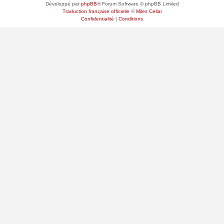
Développé par
phpBB
® Forum Software © phpBB Limited
Traduction française officielle
©
Miles Cellar
Confidentialité
|
Conditions