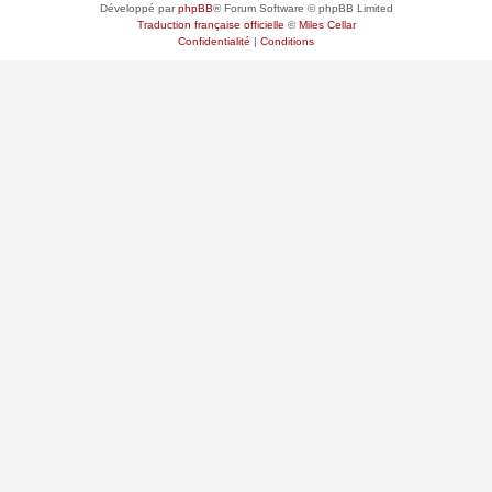
Développé par
phpBB
® Forum Software © phpBB Limited
Traduction française officielle
©
Miles Cellar
Confidentialité
|
Conditions