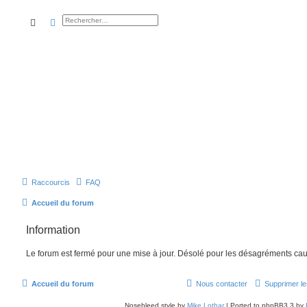
rechercher
recherche
avancée
Raccourcis
FAQ
Accueil du forum
Information
Le forum est fermé pour une mise à jour. Désolé pour les désagréments cau
Accueil du forum
Nous contacter
Supprimer le
Nosebleed style by
Mike Lothar
| Ported to phpBB3.3 by