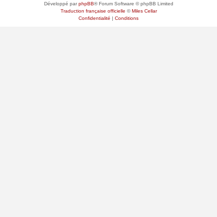
Développé par
phpBB
® Forum Software © phpBB Limited
Traduction française officielle
©
Miles Cellar
Confidentialité
|
Conditions