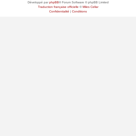
Développé par
phpBB
® Forum Software © phpBB Limited
Traduction française officielle
©
Miles Cellar
Confidentialité
|
Conditions