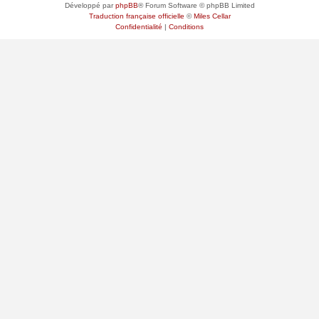
Développé par
phpBB
® Forum Software © phpBB Limited
Traduction française officielle
©
Miles Cellar
Confidentialité
|
Conditions