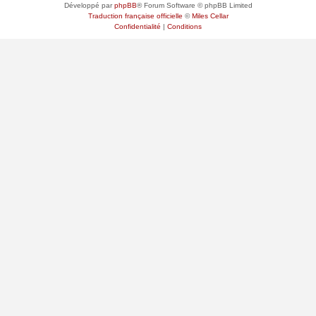
Développé par
phpBB
® Forum Software © phpBB Limited
Traduction française officielle
©
Miles Cellar
Confidentialité
|
Conditions